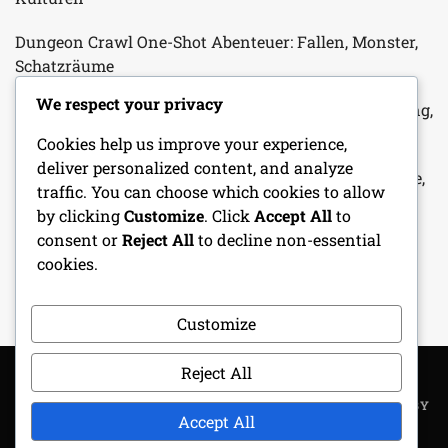
Dungeon Crawl One-Shot Abenteuer: Fallen, Monster,
Schatzräume
We respect your privacy
Krieger-Charakterblatt: Kampffähigkeiten, Ausrüstung,
Hintergrundgeschichte
Cookies help us improve your experience,
deliver personalized content, and analyze
Historisches One-Shot-Abenteuer: Antike Schauplätze,
traffic. You can choose which cookies to allow
Kulturelle Elemente, Echte Ereignisse
by clicking
Customize
. Click
Accept All
to
consent or
Reject All
to decline non-essential
Nekromant Charakterblatt: Untotenbeherrschung,
cookies.
Dunkle Zauber, Wissen
Customize
Reject All
COPYRIGHT ALL RIGHTS RESERVED
|
THEME: METROGIST BY
Accept All
UNITEDTHEME
.